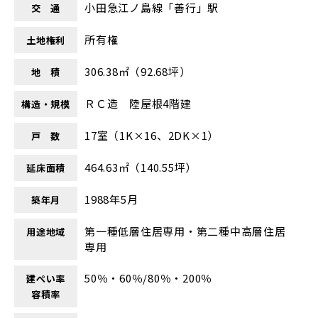
小田急江ノ島線「善行」駅
交 通
所有権
土地権利
306.38㎡（92.68坪）
地 積
ＲＣ造 陸屋根4階建
構造・規模
17室（1K×16、2DK×1）
戸 数
464.63㎡（140.55坪）
延床面積
1988年5月
築年月
第一種低層住居専用・第二種中高層住居
用途地域
専用
50％・60％/80％・200％
建ぺい率
容積率