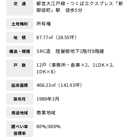
都営大江戸線・つくばエクスプレス「新
交 通
御徒町」駅 徒歩5分
所有権
土地権利
87.77㎡（26.55坪）
地 積
SRC造 陸屋根地下1階付8階建
構造・規模
12戸（事務所・倉庫×2、1LDK×2、
戸 数
1DK×8）
466.23㎡（141.03坪）
延床面積
1989年3月
築年月
商業地域
用途地域
80%/600%
建ぺい率
容積率