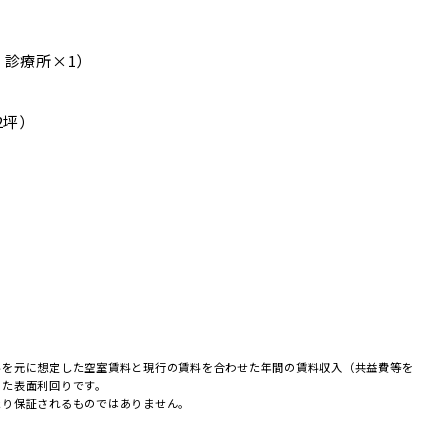
 診療所×1）
42坪）
料を元に想定した空室賃料と現行の賃料を合わせた年間の賃料収入（共益費等を
めた表面利回りです。
たり保証されるものではありません。