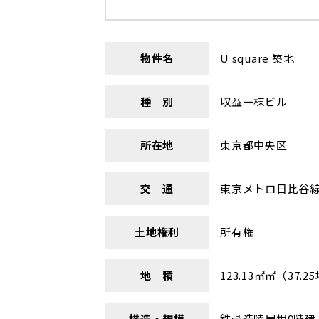
物件名
U square 築地
種 別
収益一棟ビル
所在地
東京都中央区
交 通
東京メトロ日比谷線
土地権利
所有権
地 積
123.13㎡㎡（37.2
構造・規模
鉄骨造陸屋根9階建