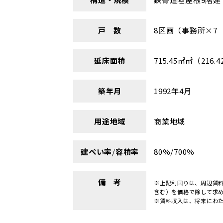
戸 数
8区画（事務所×7
延床面積
715.45㎡㎡（216.
築年月
1992年4月
用途地域
商業地域
建ぺい率
/
容積率
80％/700％
備 考
※上記利回りは、周辺賃
含む）を価格で除して求
※賃料収入は、将来にわ